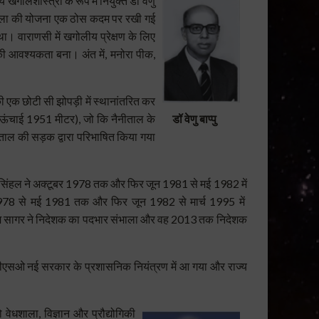
खगोलशास्त्री के रूप में नियुक्त डॉ
वेणु
शाला की योजना एक ठोस कदम पर रखी गई
 था।
वाराणसी में खगोलीय प्रेक्षण के लिए
षण की आवश्यकता बना।
अंत में, मनोरा पीक,
 की एक छोटी सी झोपड़ी में स्थानांतरित कर
, ऊंचाई 1951 मीटर), जो कि नैनीताल के
डॉ वेणु बाप्पु
ाल की सड़क द्वारा परिभाषित किया गया
ॉ सिंहल ने अक्टूबर 1978 तक और फिर जून 1981 से मई 1982 में
बर 1978 से मई 1981 तक और फिर जून 1982 से
मार्च 1995 में
रो राम सागर ने निदेशक का पदभार संभाला और वह 2013 तक निदेशक
यूपीएसओ नई सरकार के प्रशासनिक नियंत्रण में आ गया और राज्य
धशाला, विज्ञान और प्रौद्योगिकी