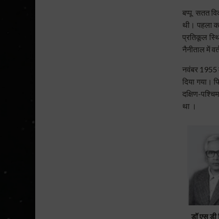
बप्पू सतत व
थी।
पहला क
प्रतिकूल स्थ
नैनीताल में व
नवंबर 1955 मे
दिया गया।
फ
दक्षिण-पश्चि
था ।
डॉ एस डी 