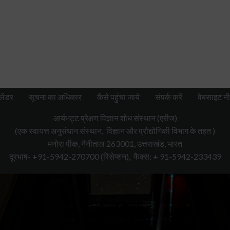
लेंडर
सूचना का अधिकार
कैसे पहुंचा जाये
संपर्क करें
वेबसाइट नी
आर्यभट्ट प्रेक्षण विज्ञान शोध संस्थान (एरीज)
(एक स्वायत्त अनुसंधान संस्थान, विज्ञान और प्रौद्योगिकी विभाग के तहत )
मनोरा पीक, नैनीताल 263001, उत्तराखंड, भारत
दूरभाष- +91-5942-270700
(रिसेप्शन),
फैक्स: + 91-5942-233439