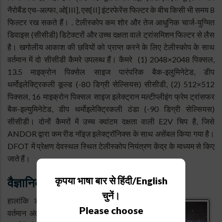
नैरोबैंड एच-अल्फा, ओ[III], एस[II] इंटरफेरेंस फिल्टर के बीच किसी भी समय 8
फिल्टर रख सकते हैं। . टेलीस्कोप कम शोर और तेज आधुनिक चार्ज-युग्मित
डिवाइस (सीसीडी) डिटेक्टरों और उच्च दक्षता वाले ट्रांसमिशन फिल्टर से लैस
है। खगोलीय आकाश की छवियों को प्राप्त करने के लिए टेलीस्कोप के साथ
वर्तमान में दो सीसीडी कैमरे उपलब्ध हैं। कैमरे (1) 2048×2048 पिक्सल,
13.5 माइक्रोन पिक्सेल साइज पारंपरिक बैक-इलुमिनेटेड, डीप
थर्मोइलेक्ट्रिकली कूल्ड (-80 डिग्री सेल्सियस) सीसीडी, (2) 512×512
पिक्सल, 16 माइक्रोन पिक्सल साइज इलेक्ट्रान मल्टीप्लीइंग फ्रेम ट्रांसफर
बैक-इल्युमिनेटेड, डीप थर्मोइलेक्ट्रिकली ठंडा (-90 डिग्री सेल्सियस)
सीसीडी। दोनों कैमरों में उच्च क्वांटम दक्षता वाली E2V चिप है, जिसे
ANDOR द्वारा कम रीड नॉइज़ इलेक्ट्रॉनिक्स के साथ असेंबल किया गया है।
DFOT में प्रेक्षण देवस्थल स्थित टेलीस्कोप नियंत्रण केंद्र के माध्यम से किए
जाते हैं।
वैज्ञानिक महत्व
कृपया भाषा बार से हिंदी/English
चुनें।
हालांकि डीएफओटी का एपर्चर
Please choose
वर्तमान अंतरराष्ट्रीय परिदृश्य के