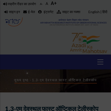
A+
Skip
A
स्क्रीन रीडर का उपयोग
A-
to
साइन इन
ई-मेल
इंट्रानेट
साइट का नक्शा
English
|
हिंदी
main
content
Breadcrumb
मुख्य पृष्ठ
-
1.3-एम देवस्थल फास्ट ऑप्टिकल टेलीस्कोप
1.3-एम देवस्थल फास्ट ऑप्टिकल टेलीस्कोप