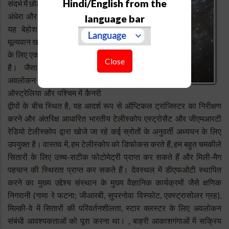
Hindi/English from the
संदर्भ में छोटा है, देवस्थल स्थल पर
अंधेरा और उप-आर्कसेक देखने से
language bar
यह बेहोश वस्तुओं के क्षेत्र में
मूल्यवान खगोलीय अनुसंधान करने
के लिए एक उत्कृष्ट सुविधा बनाता
Close
है। जैसा कि यह ऑप्टिकल
अवलोकन सुविधा पूर्व में
ऑस्ट्रेलिया और पश्चिम में कैनरी
द्वीपों के बीच स्थित है, यह आदर्श रूप से ऑप्टिकल ट्रांजिस्टर का निरीक्षण
करने और अंतरिक्ष आधारित भारतीय टेलीस्कोप एस्ट्रोसैट और जीएमआरटी
रेडियो टेलीस्कोप द्वारा खोजे जा रहे कई स्रोतों के अनुवर्ती अध्ययन के लिए
उपयुक्त है। वास्तव में, हम टेलीस्कोप को डिफोकस करते हैं, हम बहुत चमकीले
सितारों के लिए उच्च-सटीक फोटोमेट्री प्राप्त कर सकते हैं और मिली-मैग
पहचान की स्थिरता प्राप्त कर सकते हैं। देवस्थल में डीएफओटी स्थापित
करने का मुख्य उद्देश्य संस्थान के मुख्य वैज्ञानिक कार्यक्रमों जैसे क्षणिक
निगरानी (गामा रे फटना; जीआरबी, सुपरनोवा विस्फोट, एक्स्ट्रासोलर ग्रह),
मिल्की-वे में सितारों की परिवर्तनशीलता, स्टार क्लस्टर के लिए अवलोकन
संबंधी आवश्यकताओं को पूरा करना था। , बाहरी आकाशगंगाओं में सक्रिय