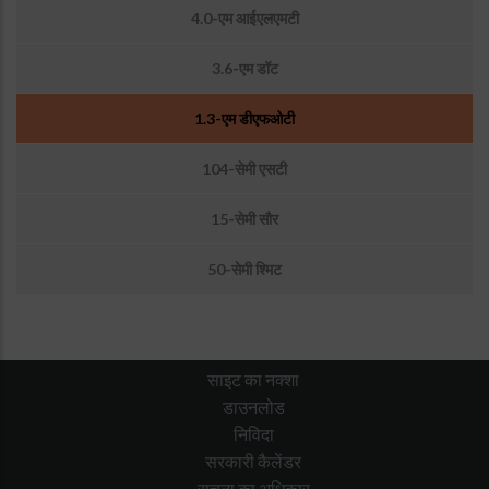
Sub
4.0-एम आईएलएमटी
Menu
:
3.6-एम डॉट
Astronomical
Telescopes_Facilities
1.3-एम डीएफओटी
104-सेमी एसटी
15-सेमी सौर
50-सेमी श्मिट
साइट का नक्शा
डाउनलोड
निविदा
सरकारी कैलेंडर
सूचना का अधिकार