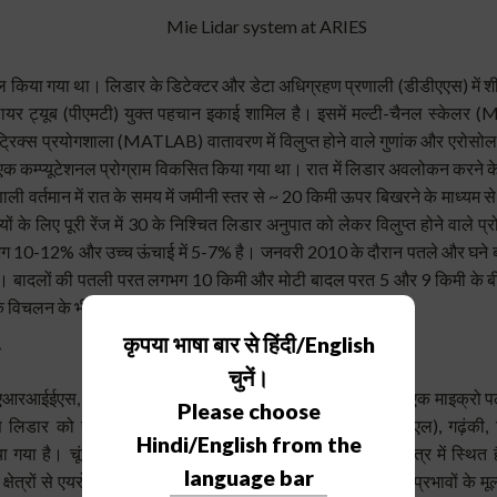
Lidar system at ARIES
ेमाल किया गया था। लिडार के डिटेक्टर और डेटा अधिग्रहण प्रणाली (डीडीएएस) में 
लायर ट्यूब (पीएमटी) युक्त पहचान इकाई शामिल है। इसमें मल्टी-चैनल स्केलर 
ट्रिक्स प्रयोगशाला (MATLAB) वातावरण में विलुप्त होने वाले गुणांक और एरोसोल
 एक कम्प्यूटेशनल प्रोग्राम विकसित किया गया था। रात में लिडार अवलोकन करन
ाली वर्तमान में रात के समय में जमीनी स्तर से ~ 20 किमी ऊपर बिखरने के माध्यम 
यों के लिए पूरी रेंज में 30 के निश्चित लिडार अनुपात को लेकर विलुप्त होने वाले प
गभग 10-12% और उच्च ऊंचाई में 5-7% है। जनवरी 2010 के दौरान पतले और घने बा
ा। बादलों की पतली परत लगभग 10 किमी और मोटी बादल परत 5 और 9 किमी क
विचलन के भीतर सहमत हैं।
कृपया भाषा बार से हिंदी/English
चुनें।
एआरआईईएस, मनोरा पीक, नैनीताल में एक तापमान नियंत्रित कमरे में एक माइक्रो 
Please choose
लिडार को राष्ट्रीय वायुमंडलीय अनुसंधान प्रयोगशाला (एनएआरएल), गढ़ंकी, 
Hindi/English from the
गया है। चूंकि, मनोरा पीक भौगोलिक रूप से मुक्त क्षोभमंडलीय क्षेत्र में स्थ
language bar
ी क्षेत्रों से एयरोसोल परिवहन के कारण वातावरण पर एरोसोल लोडिंग प्रभावों के मू