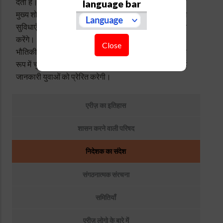
देता है। आने वाले वर्षों में, हम विज्ञान और इंजीनियरिंग में अपनी
language bar
मुख्य शोध क्षमताओं को मज़बूत करने, और विश्व-स्तरीय ऑब्ज़र्विंग
सुविधाएँ व शिक्षण कार्यक्रम विकसित करने पर ध्यान केंद्रित
करेंगे। मैं खास तौर पर युवा पीढ़ी को खगोल विज्ञान, खगोल-
Close
भौतिकी और वायुमंडलीय अध्ययन को अपने करियर के विकल्प के
रूप में चुनने के लिए आमंत्रित करता हूँ। उम्मीद है कि यहाँ दी गई
जानकारी युवाओं को प्रेरित करेगी।
उप
एरीज़ का इतिहास
मेनू:
हमारे
शासन करने वाली परिषद
बारे
में
निदेशक का संदेश
संगठनात्मक संरचना
समितियाँ
एरीज़ लोगो के बारे में