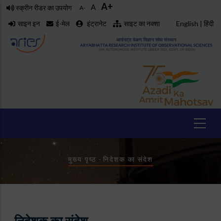
A+
Skip
A
स्क्रीन रीडर का उपयोग
A-
to
साइन इन
ई-मेल
इंट्रानेट
साइट का नक्शा
English
|
हिंदी
main
content
Breadcrumb
मुख्य पृष्ठ
-
निदेशक का संदेश
निदेशक का संदेश