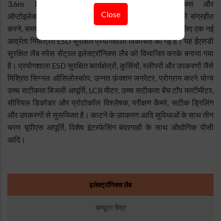
3.6m DOT के परिष्कृत इलेक्ट्रॉनिक्स, मेक्ट्रोनिक्स और
Close
ऑप्टोइलेक्ट्रॉनिक्स पुर्जों की पूरी श्रृंखला के विभिन्न पहलुओं को संग्रहीत
करने, समय-समय पर सक्रिय करने और विशेष रूप से सीखने के लिए एक नई
आर्द्रता नियंत्रित ESD सुरक्षित प्रयोगशाला विकसित की गई है। यह ईएसडी
सुरक्षित लैब स्पेस सेंट्रल इलेक्ट्रॉनिक्स लैब को विभाजित करके बनाया गया
है। प्रयोगशाला ESD सुरक्षित कार्यक्षेत्रों, कुर्सियों, स्लीपरों और उपकरणों जैसे
मिश्रित सिग्नल ऑसिलोस्कोप, उन्नत फ़ंक्शन जनरेटर, प्रोग्राम करने योग्य
उच्च सटीकता बिजली आपूर्ति, LCR मीटर, उच्च सटीकता बेंच टॉप मल्टीमीटर,
सीरियल डिकोडर और प्रोटोकॉल विश्लेषक, परीक्षण कैमरे, सटीक ड्रिलिंग
और उपकरणों से सुसज्जित है। काटने के उपकरण आदि सुविधाओं के साथ तीन
चरण यूपीएस आपूर्ति, विशेष इंटरफेसिंग बंदरगाहों के साथ औद्योगिक पीसी
आदि।
Sub
इलेक्ट्रॉनिक्स लैब
Menu
:
कप्यूटर केंद्र
Engineering