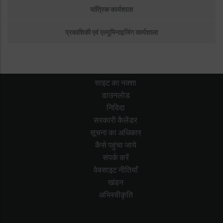
Facilities
यांत्रिक कार्यशाला
प्रकाशिकी एवं एल्युमिनाइजिंग कार्यशाला
साइट का नक्शा
डाउनलोड
निविदा
सरकारी कैलेंडर
सूचना का अधिकार
कैसे पहुंचा जाये
संपर्क करें
वेबसाइट नीतियाँ
खंडन
अभिस्वीकृति