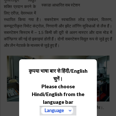
स्काडा आधारित सब स्टेशन
शक्ति प्रदान करने के
लिए एरीज़, देवस्थल में
स्थापित किया गया है। सबस्टेशन स्वचालित लोड प्रबंधन, वितरण,
कम्प्यूटरीकृत रिमोट कंट्रोल, निगरानी और इवेंट लॉगिंग सुविधाओं से लैस हैं।
सबस्टेशन सिस्टम में ~ 1.5 किमी की दूरी से अलग मास्टर और दास मोड में
कॉन्फ़िगर की गई दो इकाइयां होती हैं। दोनों सबस्टेशन विद्युत रूप से जुड़े हुए हैं
और लैन नेटवर्क के माध्यम से जुड़े हुए हैं।
कृपया भाषा बार से हिंदी/English
चुनें।
Please choose
Hindi/English from the
language bar
3.6m DOT गतिविधियों के लिए इलेक्ट्रॉनिक लैब।.