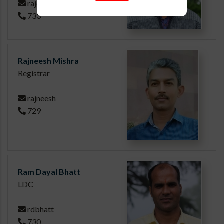
rajeev
733
Rajneesh Mishra
Registrar
rajneesh
729
Ram Dayal Bhatt
LDC
rdbhatt
730