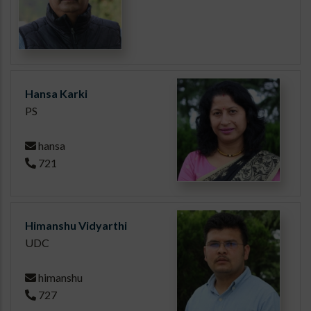
Hansa Karki
PS
hansa
721
Himanshu Vidyarthi
UDC
himanshu
727