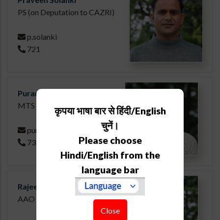
PS (on Deputation to CAZRI)
p.solanki
721
Puran Singh Adhikari
MTS
कृपया भाषा बार से हिंदी/English
चुनें।
puran.adhikari
Please choose
732
Hindi/English from the
language bar
Rajeev Joshi
AAO
Close