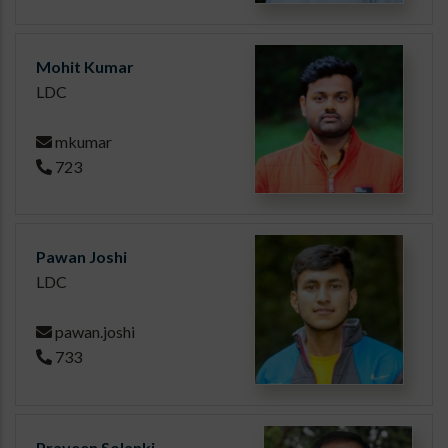
Mohit Kumar
LDC
mkumar
723
Pawan Joshi
LDC
pawan.joshi
733
Praveen Solanki