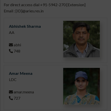
For direct access dial +91-5942-270 [Extension]
Email : [ID]@aries.res.in
Abhishek Sharma
AA
abhi
748
Amar Meena
LDC
amar.meena
727