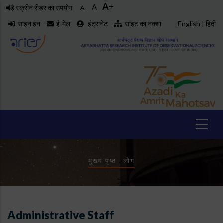
A+
Skip
A
स्क्रीन रीडर का उपयोग
A-
to
साइन इन
ई-मेल
इंट्रानेट
साइट का नक्शा
English
|
हिंदी
main
content
Breadcrumb
मुख्य पृष्ठ
-
लोग
Administrative Staff