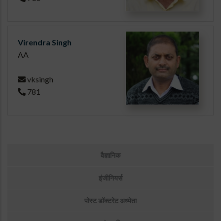
Virendra Singh
AA
vksingh
781
उप
वैज्ञानिक
मेनू:
लोग
इंजीनियर्स
पोस्ट डॉक्टरेट अध्येता