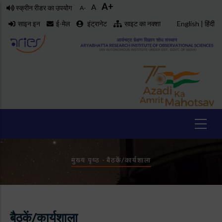
A+
Skip
A
स्क्रीन रीडर का उपयोग
A-
to
साइन इन
ई-मेल
इंट्रानेट
साइट का नक्शा
English
|
हिंदी
main
content
Breadcrumb
मुख्य पृष्ठ
-
बैठकें/कार्यशाला
बैठकें/कार्यशाला