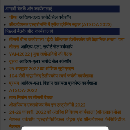
आगामी बैठकें और कार्यशालाएं
चौथा
आदित्य-एल1 सपोर्ट सेल वर्कशॉप
ऑब्जर्वेशनल एस्ट्रोनॉमी में एरीज ट्रेनिंग स्कूल (ATSOA 2023)
पिछली बैठकें और कार्यशालाएं
तीसरी बीना कार्यशाला "इंडो-बेल्जियम टेलीस्कोप की वैज्ञानिक क्षमता" पर"
तीसरा
आदित्य-एल1 सपोर्ट सेल वर्कशॉप
YAM2022 | युवा खगोलविदों की बैठक
दूसरा
आदित्य-एल1 सपोर्ट सेल वर्कशॉप
25 अक्टूबर 2022 का आंशिक सूर्य ग्रहण
104-सेमी संपूर्णानंद टेलीस्कोप स्वर्ण जयंती कार्यशाला
प्रथम
आदित्य-एल1 विज्ञान सहायता प्रकोष्ठ कार्यशाला
ATSOA-2022
तारा निर्माण पर तीसरी बैठक
ओलंपियाड एक्सपोजर कैंप इन एस्ट्रोनॉमी 2022
24-28 जनवरी, 2022 को अंतरिक्ष विकिरण कार्यशाला (ऑनलाइन मोड)
नेशनल वर्कशॉप "एस्ट्रोफिजिकल जेट्स एंड ऑब्जर्वेशनल फैसिलिटीज:
नेशनल