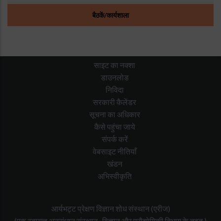
बैठकें/कार्यशाला
साइट का नक्शा
डाउनलोड
निविदा
सरकारी कैलेंडर
सूचना का अधिकार
कैसे पहुंचा जाये
संपर्क करें
वेबसाइट नीतियाँ
खंडन
अभिस्वीकृति
आर्यभट्ट प्रेक्षण विज्ञान शोध संस्थान (एरीज)
(एक स्वायत्त अनुसंधान संस्थान, विज्ञान और प्रौद्योगिकी विभाग के तहत )