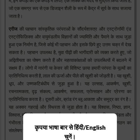
में, इन कपड़ों को एक कपड़े में लिपटे एक सिक्के की मदद से मुद्रित किया जाता है,
जो एक समग्र रूप से एक डिजाइन शैली के रूप में केंद्र में सूर्य के साथ सजाया
जाता है।
एरीज
की पहचान सांस्कृतिक परंपराओं के सौंदर्यशास्त्र और एस्ट्रोनॉमी एंड
एस्ट्रोफिज़िक्स और वायुमंडलीय विज्ञानों की ज्यामिति और पैमाने के साथ जुड़ा
हुआ एक निर्माण है, जिसे कोई भी पहचान और इसके छिपे हुए उत्तम चक्र में देख
सकता है। पहचान उपलब्ध है, युवा पीढ़ी की भागीदारी को व्यक्त करते हुए, जो
अद्वितीयता का पोषण करते हैं और महत्वाकांक्षाओं को उपलब्धियों में बदलने में
सक्षम हैं। लोगो में नारंगी या केसर की विशिष्ट छाया हमारी परंपरा के मूल्यों का
प्रतिनिधित्व करती है, लाल की ऊर्जा और पीले की खुशी को जोड़ती है। यह खुशी,
धूप, और उष्णकटिबंधीय से जुड़ा हुआ है। यह उत्साह, आकर्षण, खुशी,
रचनात्मकता, दृढ़ संकल्प, आकर्षण, सफलता, प्रोत्साहन और प्रेरणा का
प्रतिनिधित्व करता है। दूसरी ओर, ब्रांड रंग ब्लू आकाश और समुद्र का रंग है।
यह अक्सर गहराई और स्थिरता से जुड़ा होता है। यह विश्वास, निष्ठा, ज्ञान,
विश्वास, बुद्धि, विश्वास और सच्चाई का प्रतीक है, और ज्ञान, शक्ति, अखंडता और
गंभीरता का भी प्रतिनिधित्व करता है। शांत और गर्म रंग हमारे संगठन का
कृपया भाषा बार से हिंदी/English
संश्लेषण संतुलन है।
चुनें।