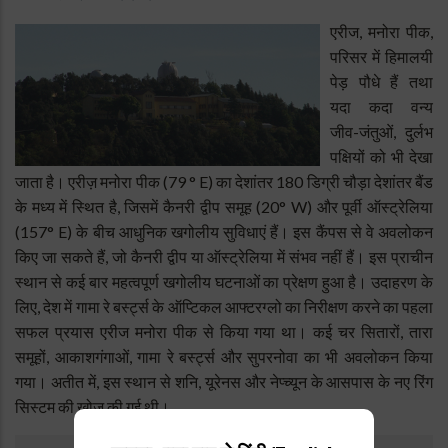
एरीज, मनोरा पीक,
परिसर में हिमालयी
पेड़ पौधे हैं तथा
यदा कदा वन्य
जीव-जंतुओं, दुर्लभ
पक्षियों को भी देखा
जाता है। एरीज़ मनोरा पीक (79 ° E) का देशांतर 180 डिग्री चौड़ा देशांतर बैंड
के मध्य में स्थित है, जिसमें कैनरी द्वीप समूह (20° W) और पूर्वी ऑस्ट्रेलिया
(157° E) के बीच आधुनिक खगोलीय सुविधाएं हैं। इस कैंपस से वे अवलोकन
किए जा सकते हैं, जो कैनरी द्वीप या ऑस्ट्रेलिया में संभव नहीं हैं। इस प्राचीन
स्थान से कई बार महत्वपूर्ण खगोलीय घटनाओं का प्रेक्षण हुआ है। उदाहरण के
लिए, देश में गामा रे बर्स्ट्स के ऑप्टिकल आफ्टरग्लो का निरीक्षण करने का पहला
सफल प्रयास एरीज मनोरा पीक से किया गया था। कई चर सितारों, तारा
समूहों, आकाशगंगाओं, गामा रे बर्स्ट्स और सुपरनोवा का भी अवलोकन किया
गया। अतीत में, इस स्थान से शनि, यूरेनस और नेप्च्यून के आसपास के नए रिंग
सिस्टम की खोज की गई थी।
उप