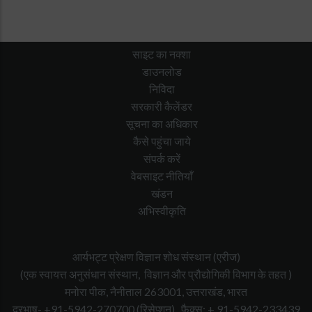
साइट का नक्शा
डाउनलोड
निविदा
सरकारी कैलेंडर
सूचना का अधिकार
कैसे पहुंचा जाये
संपर्क करें
वेबसाइट नीतियाँ
खंडन
अभिस्वीकृति
आर्यभट्ट प्रेक्षण विज्ञान शोध संस्थान (एरीज)
(एक स्वायत्त अनुसंधान संस्थान, विज्ञान और प्रौद्योगिकी विभाग के तहत )
मनोरा पीक, नैनीताल 263001, उत्तराखंड, भारत
दूरभाष- +91-5942-270700
(रिसेप्शन),
फैक्स: + 91-5942-233439