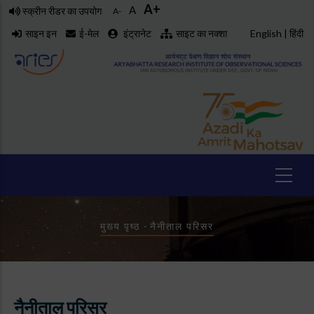
A+
Skip
A
स्क्रीन रीडर का उपयोग
A-
to
साइन इन
ई-मेल
इंट्रानेट
साइट का नक्शा
English
|
हिंदी
main
content
Breadcrumb
मुख्य पृष्ठ
-
नैनीताल परिसर
नैनीताल परिसर