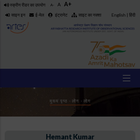
A+
Skip
A
स्क्रीन रीडर का उपयोग
A-
to
साइन इन
ई-मेल
इंट्रानेट
साइट का नक्शा
English
|
हिंदी
main
content
Breadcrumb
मुख्य पृष्ठ
-
लोग
-
लोग
Hemant Kumar