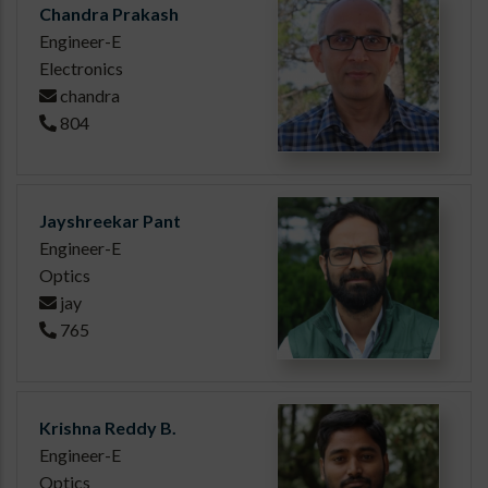
Chandra Prakash
Engineer-E
Electronics
chandra
804
Jayshreekar Pant
Engineer-E
Optics
jay
765
Krishna Reddy B.
Engineer-E
Optics