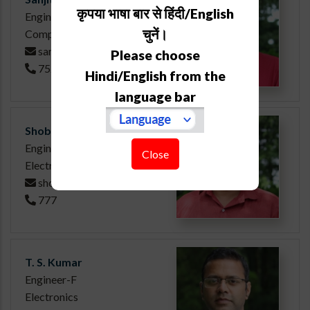
कृपया भाषा बार से हिंदी/English
Engineer-E
चुनें।
Computer
sanjit
Please choose
752
Hindi/English from the
language bar
Shobhit Yadav
Engineer-E
Close
Electronics
shobhit
777
T. S. Kumar
Engineer-F
Electronics