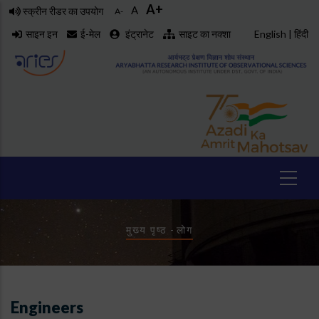
A+
Skip
A
स्क्रीन रीडर का उपयोग
A-
to
साइन इन
ई-मेल
इंट्रानेट
साइट का नक्शा
English
|
हिंदी
main
content
Breadcrumb
मुख्य पृष्ठ
-
लोग
Engineers