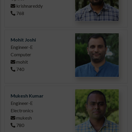
krishnareddy
768
Mohit Joshi
Engineer-E
Computer
mohit
740
Mukesh Kumar
Engineer-E
Electronics
mukesh
780