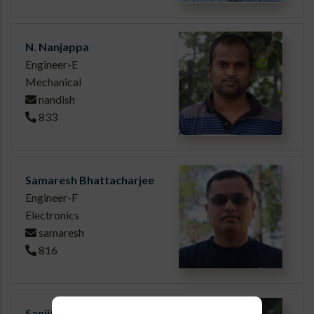
N. Nanjappa
Engineer-E
Mechanical
nandish
833
Samaresh Bhattacharjee
Engineer-F
Electronics
samaresh
816
Sanjit Sahu