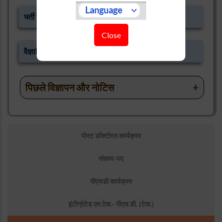
भर्ती विज्ञापन विभिन्न तकनीकी और प्रशासनिक पद-2023
Close
वैज्ञानिक सहायक (पुस्तकालय) के लिए चयनित उम्मीदवार
पिछले विज्ञापन और नोटिस
उप
वेब डेवलपर (अनुबंध पर)
के पद के लिए वॉक-इन इंटरव्यू
पोस्ट डॉक्टोरल कार्यक्रम
मेनू:
अवसर
वैज्ञानिक सहायक (अनुबंध) के पद के लिए
आवेदन
करने के लिए
संकाय-पद
यहां क्लिक करें।
पीएचडी कार्यक्रम
एडमिट कार्ड
डाउनलोड करने के लिए यहां क्लिक करें।
शॉर्टलिस्ट किए गए उम्मीदवारों लाइब्रेरी असिस्टेंट (एलए) के
इंटीग्रेटेड एम.टेक.- पीएच.डी. (टेक.)
लिए
कॉल लेटर