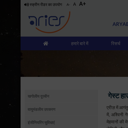
A+
Skip
A
स्क्रीन रीडर का उपयोग
A-
to
main
content
हमारे बारे में
रिसर्च
उप
गेस्ट ह
खगोलीय दूरबीन
मेनू:
सुविधाएं
एरीज़ में आगं
वायुमंडलीय उपकरण
में, अश्विनी
मेहमानों की 
इंजीनियरिंग सुविधाएं