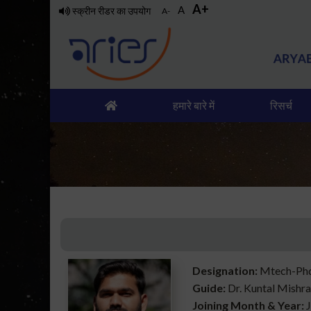
A+
Skip
A
स्क्रीन रीडर का उपयोग
A-
to
main
content
हमारे बारे में
रिसर्च
Designation:
Mtech-Ph
Guide:
Dr. Kuntal Mishra
Joining Month & Year:
J