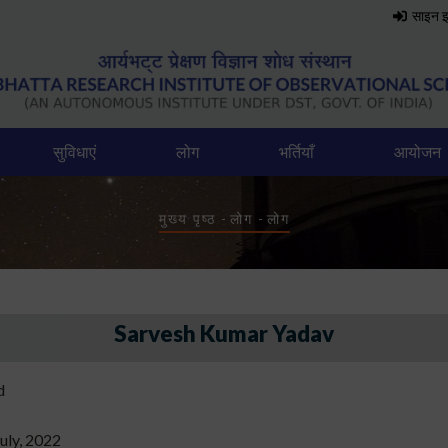
साइन 
सुविधाएं
लोग
भर्तियाँ
आयोजन
Breadcrumb
मुख्य पृष्ठ
-
लोग
-
लोग
Sarvesh Kumar Yadav
d
uly, 2022