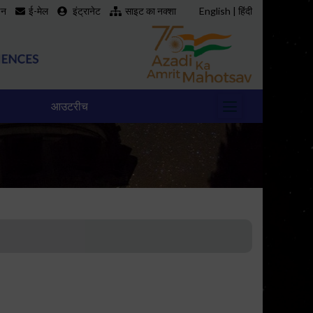
इन
ई-मेल
इंट्रानेट
साइट का नक्शा
English
|
हिंदी
आउटरीच